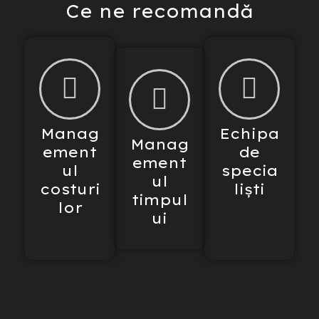
Ce ne recomandă
Manag
Echipa
Manag
ement
de
ement
ul
specia
ul
costuri
liști
timpul
lor
ui