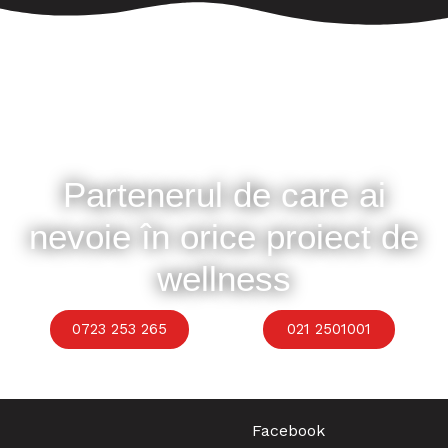
Partenerul de care ai
nevoie în orice proiect de
wellness
0723 253 265
021 2501001
Facebook