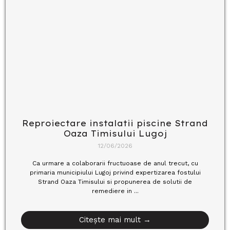
Reproiectare instalatii piscine Strand
Oaza Timisului Lugoj
12/06/2026
Ca urmare a colaborarii fructuoase de anul trecut, cu
primaria municipiului Lugoj privind expertizarea fostului
Strand Oaza Timisului si propunerea de solutii de
remediere in ...
Citește mai mult →