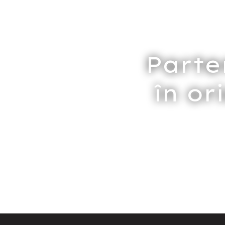
Parte
în or