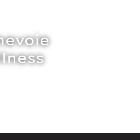
nevoie
llness