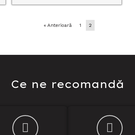
« Anterioară
1
2
Ce ne recomandă