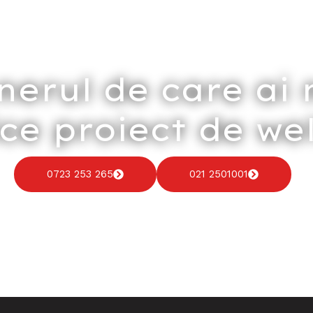
nerul de care ai 
ice proiect de we
0723 253 265
021 2501001