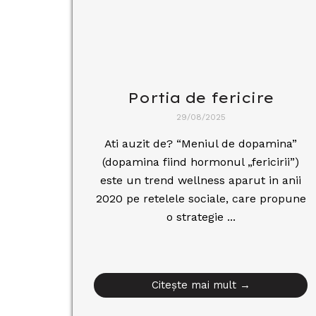
Portia de fericire
29/08/2025
Ati auzit de? “Meniul de dopamina”
(dopamina fiind hormonul „fericirii”)
este un trend wellness aparut in anii
2020 pe retelele sociale, care propune
o strategie ...
Citește mai mult →